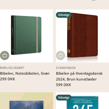
Udsolgt
LÆG I KURV
UDSOLGT
BIBELSELSKABET
SCANDINAVIA
Bibelen, Notesbibelen, Grøn
Bibelen på Hverdagsdansk
Translation
299 DKK
2024, Brun kunstlæder
missing:
Translation
599 DKK
da.products.product.price.regular_price
missing:
da.products.product.price.regu
Udsolgt