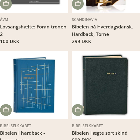
LÆG I KURV
LÆG I KURV
ÅVM
SCANDINAVIA
Lovsangshæfte: Foran tronen
Bibelen på Hverdagsdansk.
2
Hardback, Torne
Translation
100 DKK
Translation
299 DKK
missing:
missing:
da.products.product.price.regular_price
da.products.product.price.regu
LÆG I KURV
LÆG I KURV
BIBELSELSKABET
BIBELSELSKABET
Bibelen i hardback -
Bibelen i ægte sort skind
Translation
999 DKK