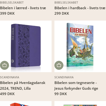
BIBELSELSKABET
BIBELSELSKABET
Bibelen i lærred - livets træ
Bibelen i hardback - livets træ
Translation
399 DKK
Translation
299 DKK
missing:
missing:
da.products.product.price.regular_price
da.products.product.price.regu
LÆG I KURV
LÆG I KURV
SCANDINAVIA
SCANDINAVIA
Bibelen på Hverdagsdansk
Bibelen som tegneserie -
2024, TREND, Lilla
Jesus forkynder Guds rige
Translation
499 DKK
Translation
99 DKK
missing:
missing:
da.products.product.price.regular_price
da.products.product.price.regu