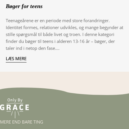
Bøger for teens
Teenageårene er en periode med store forandringer.
Identitet formes, relationer udvikles, og mange begynder at
stille spørgsmål til både livet og troen. I denne kategori
finder du bøger til teens i alderen 13-16 år – bøger, der
taler ind i netop den fase.
LÆS MERE
Det er bøger, der tager unge mennesker alvorligt. Som ikke
kommer med færdige svar, men åbner op for refleksion,
samtale og eftertanke. Her kan man finde fortællinger, der
spejler det at være ung i dag, og bøger der sætter ord på
tanker om tro, tvivl, fællesskab og identitet.
Hos OnlyByGrace har vi fokus på bøger, der kan være
relevante i en hverdag, hvor mange ting er i spil. Det kan
være bøger, der styrker troen, men også bøger, der giver
MERE END BARE TING
plads til at stille spørgsmål. For tro er ikke altid noget, der