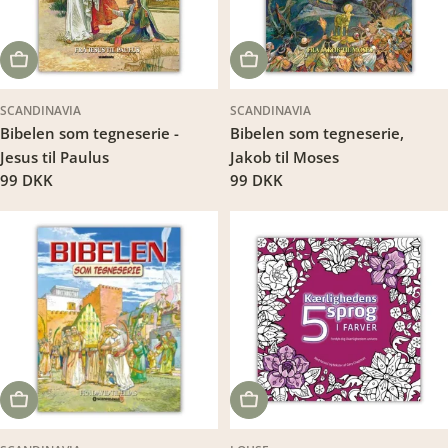
LÆG I KURV
LÆG I KURV
SCANDINAVIA
SCANDINAVIA
Bibelen som tegneserie -
Bibelen som tegneserie,
Jesus til Paulus
Jakob til Moses
Translation
99 DKK
Translation
99 DKK
missing:
missing:
da.products.product.price.regular_price
da.products.product.price.regu
LÆG I KURV
LÆG I KURV