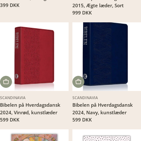
Translation
399 DKK
2015, Ægte læder, Sort
missing:
Translation
999 DKK
da.products.product.price.regular_price
missing:
da.products.product.price.regu
LÆG I KURV
LÆG I KURV
SCANDINAVIA
SCANDINAVIA
Bibelen på Hverdagsdansk
Bibelen på Hverdagsdansk
2024, Vinrød, kunstlæder
2024, Navy, kunstlæder
Translation
599 DKK
Translation
599 DKK
missing:
missing:
da.products.product.price.regular_price
da.products.product.price.regu