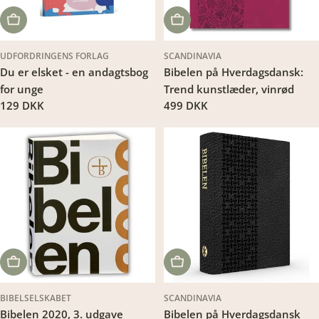
LÆG I KURV
LÆG I KURV
UDFORDRINGENS FORLAG
SCANDINAVIA
Du er elsket - en andagtsbog
Bibelen på Hverdagsdansk:
for unge
Trend kunstlæder, vinrød
Translation
129 DKK
Translation
499 DKK
missing:
missing:
da.products.product.price.regular_price
da.products.product.price.regu
LÆG I KURV
LÆG I KURV
BIBELSELSKABET
SCANDINAVIA
Bibelen 2020, 3. udgave
Bibelen på Hverdagsdansk