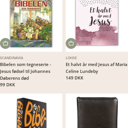
LÆG I KURV
LÆG I KURV
SCANDINAVIA
LOHSE
Bibelen som tegneserie -
Et halvt år med Jesus af Maria
Jesus fødsel til Johannes
Celine Lundeby
Translation
149 DKK
Døberens død
missing:
Translation
99 DKK
da.products.product.price.regu
missing:
da.products.product.price.regular_price