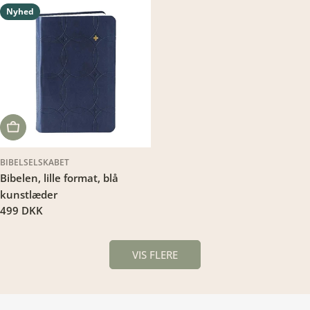
da.products.product.price.regular_price
da.products.product.price.regu
Nyhed
LÆG I KURV
BIBELSELSKABET
Bibelen, lille format, blå
kunstlæder
Translation
499 DKK
missing:
da.products.product.price.regular_price
VIS FLERE