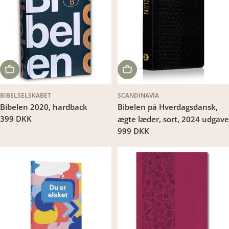
LÆG I KURV
LÆG I KURV
BIBELSELSKABET
SCANDINAVIA
Bibelen 2020, hardback
Bibelen på Hverdagsdansk,
Translation
399 DKK
ægte læder, sort, 2024 udgave
missing:
Translation
999 DKK
da.products.product.price.regular_price
missing:
da.products.product.price.regu