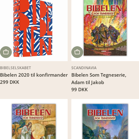
LÆG I KURV
LÆG I KURV
BIBELSELSKABET
SCANDINAVIA
Bibelen 2020 til konfirmander
Bibelen Som Tegneserie,
Translation
299 DKK
Adam til Jakob
missing:
Translation
99 DKK
da.products.product.price.regular_price
missing:
da.products.product.price.regu