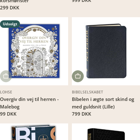
korsmønster
missing:
Translation
299 DKK
da.products.product.price.regu
missing:
da.products.product.price.regular_price
Udsolgt
UDSOLGT
LÆG I KURV
LOHSE
BIBELSELSKABET
Overgiv din vej til herren -
Bibelen i ægte sort skind og
Malebog
med guldsnit (Lille)
Translation
99 DKK
Translation
799 DKK
missing:
missing:
da.products.product.price.regular_price
da.products.product.price.regu