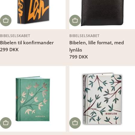
LÆG I KURV
LÆG I KURV
BIBELSELSKABET
BIBELSELSKABET
Bibelen til konfirmander
Bibelen, lille format, med
Translation
299 DKK
lynlås
missing:
Translation
799 DKK
da.products.product.price.regular_price
missing:
da.products.product.price.regu
LÆG I KURV
LÆG I KURV