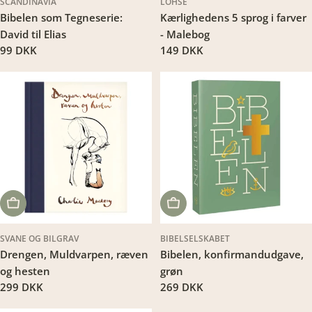
SCANDINAVIA
LOHSE
Bibelen som Tegneserie:
Kærlighedens 5 sprog i farver
David til Elias
- Malebog
Translation
99 DKK
Translation
149 DKK
missing:
missing:
da.products.product.price.regular_price
da.products.product.price.regu
LÆG I KURV
LÆG I KURV
SVANE OG BILGRAV
BIBELSELSKABET
Drengen, Muldvarpen, ræven
Bibelen, konfirmandudgave,
og hesten
grøn
Translation
299 DKK
Translation
269 DKK
missing:
missing: