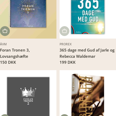
LÆG I KURV
UDSOLGT
ÅVM
PROREX
Foran Tronen 3,
365 dage med Gud af Jarle og
Lovsangshæfte
Rebecca Waldemar
Translation
150 DKK
Translation
199 DKK
missing:
missing:
da.products.product.price.regular_price
da.products.product.price.regu