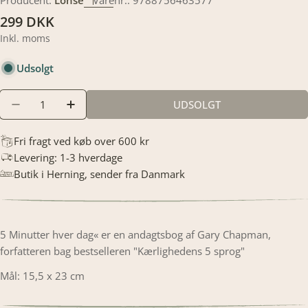
Producent:
Lohse
Varenr.:
9788756463577
Translation
299 DKK
missing:
Inkl. moms
da.products.product.price.regular_price
Udsolgt
Translation
UDSOLGT
TRANSLATION MISSING: DA.PRODUCTS.PRODUCT
TRANSLATION MISSING: DA.PRODUCTS.
missing:
da.products.product.quantity.label
Fri fragt ved køb over 600 kr
Levering: 1-3 hverdage
Butik i Herning, sender fra Danmark
5 Minutter hver dag« er en andagtsbog af Gary Chapman,
forfatteren bag bestselleren "Kærlighedens 5 sprog"
Mål: 15,5 x 23 cm