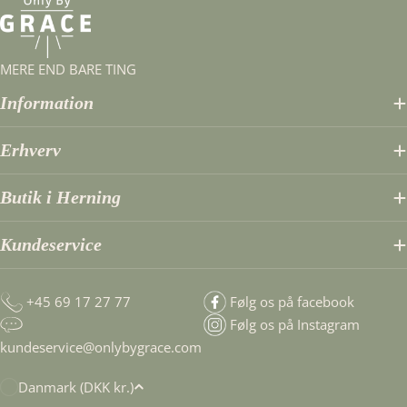
MERE END BARE TING
Information
Erhverv
Butik i Herning
Kundeservice
+45 69 17 27 77
Følg os på facebook
Følg os på Instagram
kundeservice@onlybygrace.com
T
Danmark (DKK kr.)