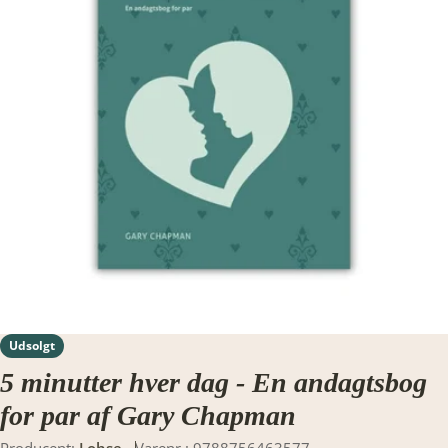
Translation missing: da.products.product.media.open_media
Udsolgt
5 minutter hver dag - En andagtsbog
for par af Gary Chapman